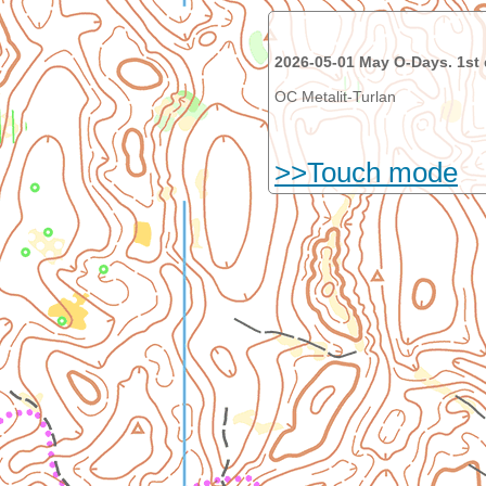
2026-05-01 May O-Days. 1st
OC Metalit-Turlan
>>Touch mode