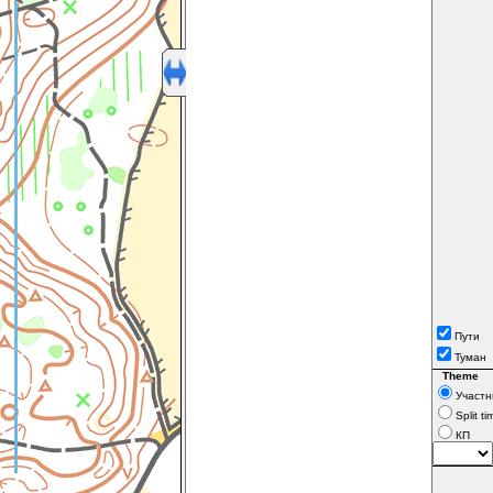
Пути
Туман
Theme
Участн
Split ti
КП